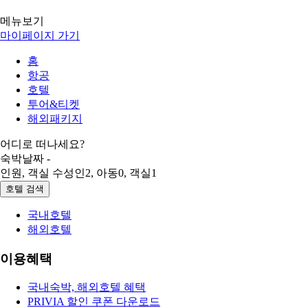
메뉴보기
마이페이지 가기
홈
항공
호텔
투어&티켓
해외패키지
어디로 떠나세요?
숙박날짜
-
인원, 객실 수
성인
2
, 아동
0
, 객실
1
호텔 검색
국내호텔
해외호텔
이용혜택
국내숙박, 해외호텔 혜택
PRIVIA 할인 쿠폰 다운로드