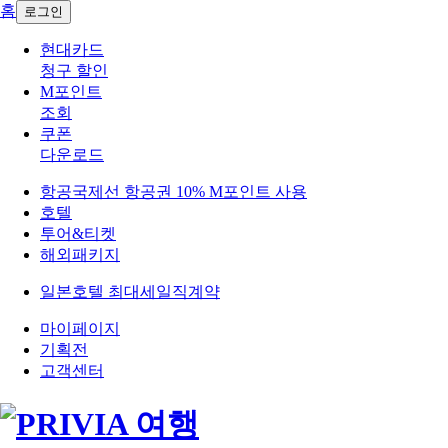
홈
로그인
현대카드
청구 할인
M포인트
조회
쿠폰
다운로드
항공
국제선 항공권
10
% M포인트 사용
호텔
투어&티켓
해외패키지
일본호텔 최대세일
직계약
마이페이지
기획전
고객센터